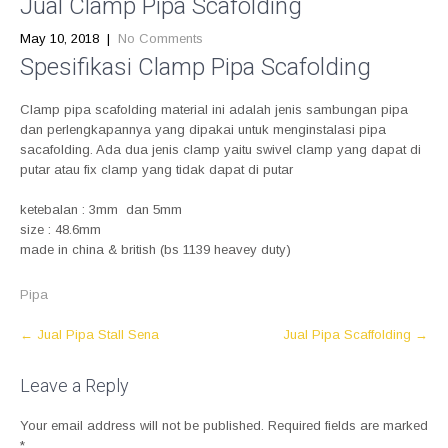
Jual Clamp Pipa Scafolding
May 10, 2018
|
No Comments
Spesifikasi Clamp Pipa Scafolding
Clamp pipa scafolding material ini adalah jenis sambungan pipa
dan perlengkapannya yang dipakai untuk menginstalasi pipa
sacafolding. Ada dua jenis clamp yaitu swivel clamp yang dapat di
putar atau fix clamp yang tidak dapat di putar
ketebalan : 3mm dan 5mm
size : 48.6mm
made in china & british (bs 1139 heavey duty)
Pipa
P
←
Jual Pipa Stall Sena
Jual Pipa Scaffolding
→
o
s
Leave a Reply
t
Your email address will not be published.
Required fields are marked
n
*