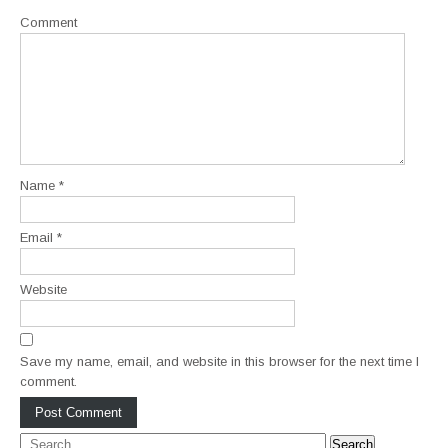
a
Comment
v
i
g
a
t
i
o
Name
*
n
Email
*
Website
Save my name, email, and website in this browser for the next time I
comment.