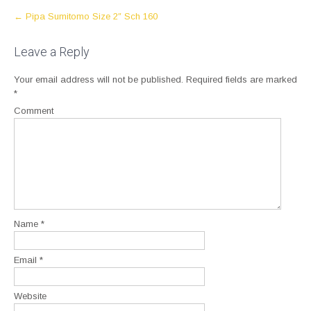
P
←
Pipa Sumitomo Size 2″ Sch 160
o
s
Leave a Reply
t
Your email address will not be published.
Required fields are marked
n
*
a
Comment
v
i
g
a
t
i
o
Name
*
n
Email
*
Website